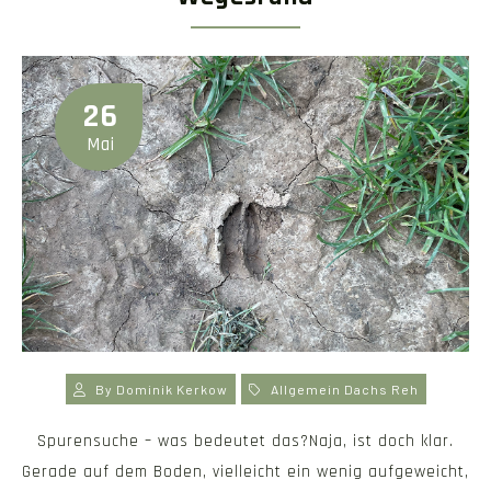
26
Mai
By
Dominik Kerkow
Allgemein
Dachs
Reh
Spurensuche – was bedeutet das?Naja, ist doch klar.
Gerade auf dem Boden, vielleicht ein wenig aufgeweicht,