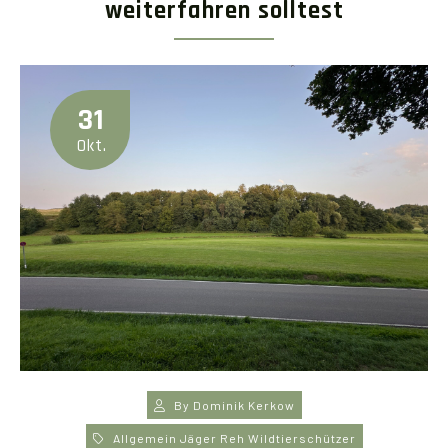
weiterfahren solltest
31
Okt.
By
Dominik Kerkow
Allgemein
Jäger
Reh
Wildtierschützer