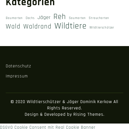
Kategorien
Reh
Jäger
Baumarten
Dachs
Saumarten
Straucharten
Wildtiere
Wald
Waldrand
Wildtierschützer
Datenschutz
Impressum
© 2020
Wildtierschützer & Jäger Dominik Kerkow
All
Rights Reserved.
Design & Developed by
Rising Themes
.
DSGVO Cookie Consent mit Real Cookie Banner