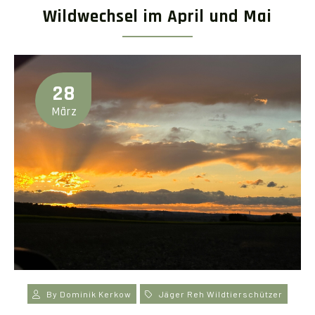
Wildwechsel im April und Mai
28
März
By
Dominik Kerkow
Jäger
Reh
Wildtierschützer