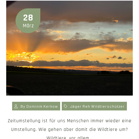
28
März
By
Dominik Kerkow
Jäger
Reh
Wildtierschützer
Zeitumstellung ist für uns Menschen immer wieder eine
Umstellung. Wie gehen aber damit die Wildtiere um?
Wildtiere, vor allem…