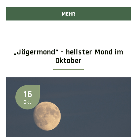
MEHR
„Jägermond“ – hellster Mond im
Oktober
16
Okt.