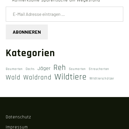
Aufmerksame Spurensuche am Wegesrand
E-Mail Adresse eintragen ...
ABONNIEREN
Kategorien
Reh
Jäger
Baumarten
Dachs
Saumarten
Straucharten
Wildtiere
Wald
Waldrand
Wildtierschützer
Datenschutz
Impressum