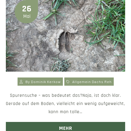
26
Mai
By
Dominik Kerkow
Allgemein
Dachs
Reh
Spurensuche – was bedeutet das?Naja, ist doch klar.
Gerade auf dem Boden, vielleicht ein wenig aufgeweicht,
kann man tolle…
MEHR